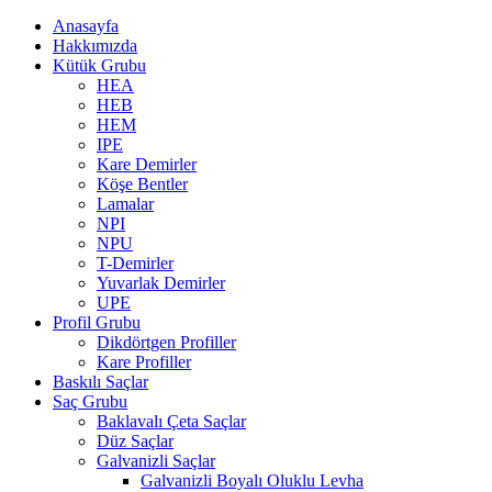
Anasayfa
Hakkımızda
Kütük Grubu
HEA
HEB
HEM
IPE
Kare Demirler
Köşe Bentler
Lamalar
NPI
NPU
T-Demirler
Yuvarlak Demirler
UPE
Profil Grubu
Dikdörtgen Profiller
Kare Profiller
Baskılı Saçlar
Saç Grubu
Baklavalı Çeta Saçlar
Düz Saçlar
Galvanizli Saçlar
Galvanizli Boyalı Oluklu Levha