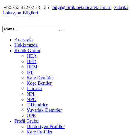
+90 352 322 02 23 - 25
bilgi@birlikmetalticaret.com.tr
Fabrika
Lokasyon Bilgileri
Anasayfa
Hakkımızda
Kütük Grubu
HEA
HEB
HEM
IPE
Kare Demirler
Köşe Bentler
Lamalar
NPI
NPU
T-Demirler
Yuvarlak Demirler
UPE
Profil Grubu
Dikdörtgen Profiller
Kare Profiller