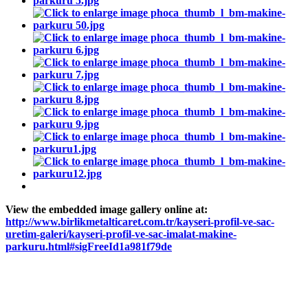
View the embedded image gallery online at:
http://www.birlikmetalticaret.com.tr/kayseri-profil-ve-sac-
uretim-galeri/kayseri-profil-ve-sac-imalat-makine-
parkuru.html#sigFreeId1a981f79de